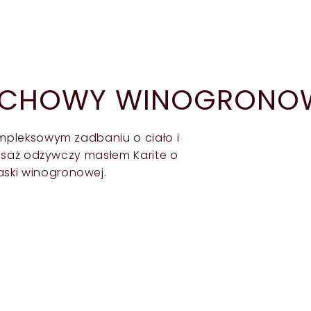
ACHOWY WINOGRONO
mpleksowym zadbaniu o ciało i
asaż odżywczy masłem Karite o
ki winogronowej.